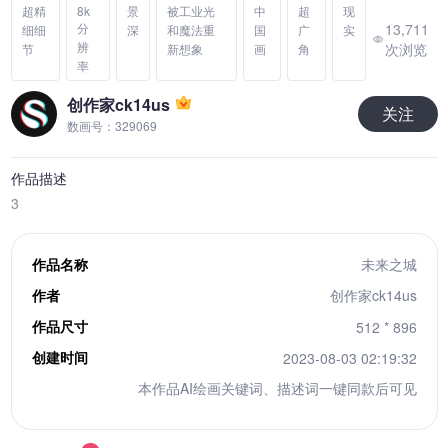
超精
8k
景
被工业光
中
超
现
13,711
分
细细
深
和魔法重
国
广
实
辨
次浏览
节
新想象
画
角
率
创作家ck14us
关注
数画号：329069
作品描述
3
作品名称
未来之城
作者
创作家ck14us
作品尺寸
512 * 896
创建时间
2023-08-03 02:19:32
本作品AI绘画关键词、描述词一键同款后可见