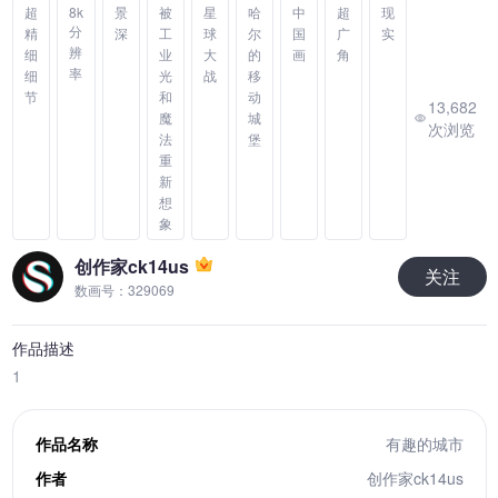
超
8k
景
被
星
哈
中
超
现
分
精
深
工
球
尔
国
广
实
辨
细
业
大
的
画
角
率
细
光
战
移
节
和
动
13,682
魔
城
次浏览
法
堡
重
新
想
象
创作家ck14us
关注
数画号：329069
作品描述
1
作品名称
有趣的城市
作者
创作家ck14us