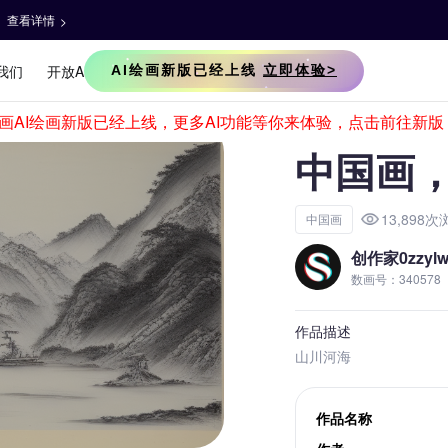
中国画
13,898次
中国画
创作家0zzyl
数画号：340578
作品描述
山川河海
作品名称