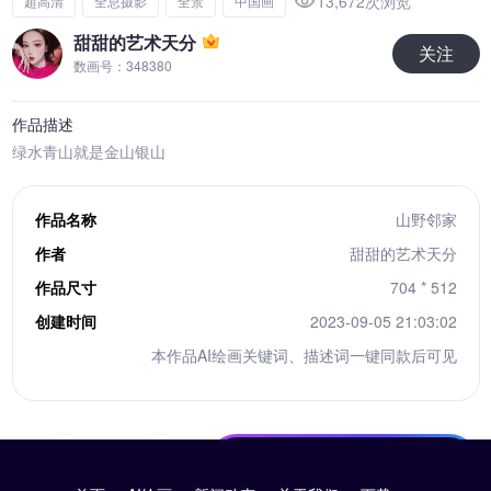
13,672次浏览
超高清
全息摄影
全景
中国画
甜甜的艺术天分
关注
数画号：348380
作品描述
绿水青山就是金山银山
作品名称
山野邻家
作者
甜甜的艺术天分
作品尺寸
704 * 512
创建时间
2023-09-05 21:03:02
本作品AI绘画关键词、描述词一键同款后可见
10积分下载