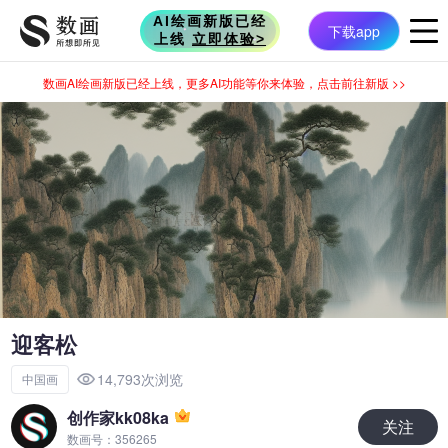
迎客松
14,793次浏览
中国画
创作家kk08ka
关注
数画号：356265