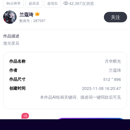
42,367次浏览
8k分辨率
超高清
超现实
兰蔻琦
关注
数画号：287597
作品描述
微光星辰
作品名称
月华辉光
作者
兰蔻琦
作品尺寸
512 * 896
创建时间
2023-11-08 16:20:47
本作品AI绘画关键词、描述词一键同款后可见
15
10积分下载