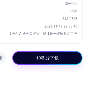
诡—388
尘獊
512 * 896
2023-11-19 22:36:40
本作品AI绘画关键词、描述词一键同款后可见
10积分下载