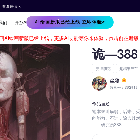
诡—388
赛博朋克
超精细细节
尘獊
数画号：362916
作品描述
衪本来叫病弱，后来，
的能力。不过，除去其
——研究员388