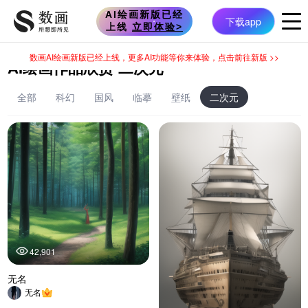
AI绘画作品欣赏-二次元
全部
科幻
国风
临摹
壁纸
二次元
42,901
无名
无名