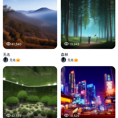
41,540
19,943
无名
森林
无名
无名
42,519
18,529