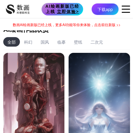
AI绘画作品欣赏
全部
科幻
国风
临摹
壁纸
二次元