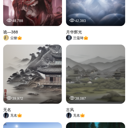
48,788
42,383
诡—388
月华辉光
尘獊
兰蔻琦
39,972
38,087
无名
古风
无名
无名