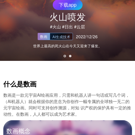
下载app
火山喷发
#火山 #日出 #云层
2022/12/26
数画
AI生成技术
世界上最高的死火山在今天又迎来了爆发。
什么是数画
数画是一款元宇宙AI绘画应用，只需和机器人讲一句话或写几个词，
（AI机器人）就会根据你的意念为你创作一幅专属的全球独一无二的
元宇宙绘画。同时可支持创作溯源，对知 识产权的保护具有一定的推
动性。在数画，人人都可以成为艺术家。
数画概念