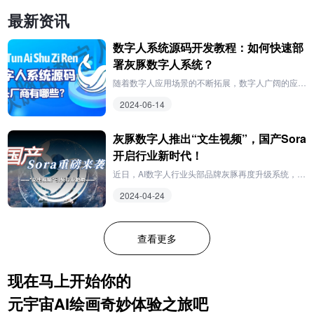
最新资讯
数字人系统源码开发教程：如何快速部
署灰豚数字人系统？
随着数字人应用场景的不断拓展，数字人广阔的应用
前景和庞大的市场需求逐渐展现在人们眼前。但是，
2024-06-14
由于专业背景的缺乏，许多想要开发数字人系统的创
业者们都只能被迫成为旁观他人瓜分这块大蛋糕。在
此背景下，各式各样的数字人系统源码开发教程随之
灰豚数字人推出“文生视频”，国产Sora
出现并持续火爆。
开启行业新时代！
近日，AI数字人行业头部品牌灰豚再度升级系统，推
出超高清“文生视频”功能，一举成为国内首个上线该
2024-04-24
功能的AI数字人平台。事实上，这并不是灰豚数字人
给行业投下的第一枚“重磅炸弹”。早在刚上线之际，
灰豚便以低于市场价数倍的价格和高于市面上绝大多
查看更多
数同类型产品的质量打了各大数字人平台一个措手不
及，逼得他们不得不纷纷降价提质以保住市场。自此
之后，数字人走下神坛，走进各行各业，成为绝大多
现在马上开始你的
数中小型企业和商家都能用得起的高科技产品。灰豚
数字人更是一战成名，直接跃升为行业头部品牌。
元宇宙AI绘画奇妙体验之旅吧