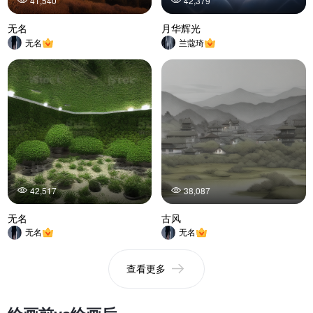
41,540
42,379
无名
月华辉光
无名
兰蔻琦
42,517
38,087
无名
古风
无名
无名
查看更多