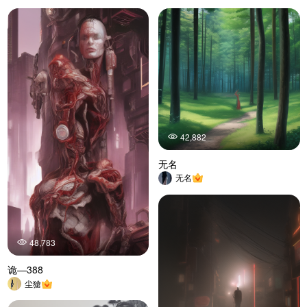
42,882
无名
无名
48,783
诡—388
尘獊